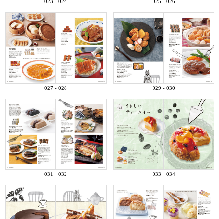
023 - 024
025 - 026
027 - 028
029 - 030
031 - 032
033 - 034