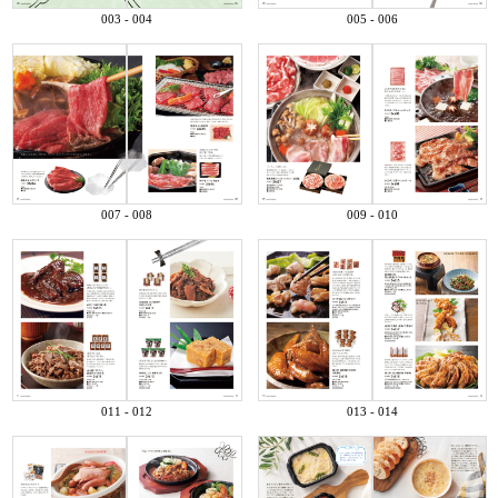
003 - 004
005 - 006
007 - 008
009 - 010
011 - 012
013 - 014