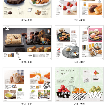
035 - 036
037 - 038
039 - 040
041 - 042
043 - 044
045 - 046