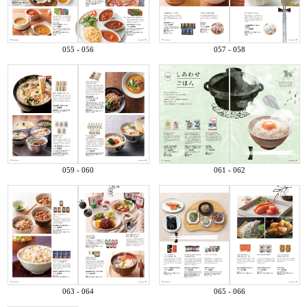
055 - 056
057 - 058
059 - 060
061 - 062
063 - 064
065 - 066