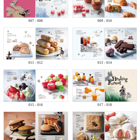
007 - 008
009 - 010
011 - 012
013 - 014
015 - 016
017 - 018